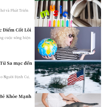
hớ và Phát Triển
c Điểm Cốt Lõi
ong cuộc sống hiện
 Từ Sa mạc đến
o Người Định Cư,
 Bé Khỏe Mạnh