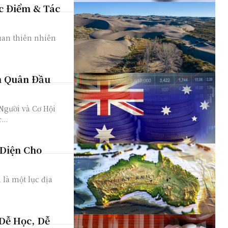
ặc Điểm & Tác
quan thiên nhiên
h Quân Đầu
Người và Cơ Hội
..
Diện Cho
 là một lục địa
 Dễ Học, Dễ