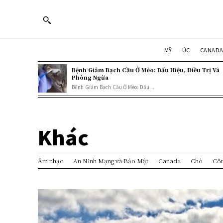
MỸ
ÚC
CANAD
Bệnh Giảm Bạch Cầu Ở Mèo: Dấu Hiệu, Điều Trị Và
Phòng Ngừa
Bệnh Giảm Bạch Cầu Ở Mèo: Dấu...
Khác
Âm nhạc
An Ninh Mạng và Bảo Mật
Canada
Chó
Côn