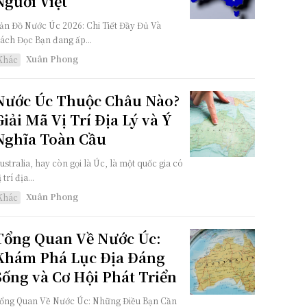
Người Việt
ản Đồ Nước Úc 2026: Chi Tiết Đầy Đủ Và
ách Đọc Bạn đang ấp...
Xuân Phong
Khác
Nước Úc Thuộc Châu Nào?
Giải Mã Vị Trí Địa Lý và Ý
Nghĩa Toàn Cầu
ustralia, hay còn gọi là Úc, là một quốc gia có
 trí địa...
Xuân Phong
Khác
Tổng Quan Về Nước Úc:
Khám Phá Lục Địa Đáng
Sống và Cơ Hội Phát Triển
ổng Quan Về Nước Úc: Những Điều Bạn Cần