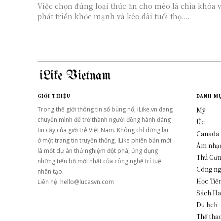
Việc chọn đúng loại thức ăn cho mèo là chìa khóa 
phát triển khỏe mạnh và kéo dài tuổi thọ....
iLike Vietnam
GIỚI THIỆU
DANH M
Trong thế giới thông tin số bùng nổ, iLike.vn đang
Mỹ
chuyển mình để trở thành người đồng hành đáng
Úc
tin cậy của giới trẻ Việt Nam. Không chỉ dừng lại
Canada
ở một trang tin truyền thống, iLike phiên bản mới
Âm nhạ
là một dự án thử nghiệm đột phá, ứng dụng
Thú Cư
những tiến bộ mới nhất của công nghệ trí tuệ
Công n
nhân tạo.
Học Tiế
Liên hệ: hello@lucasvn.com
Sách Ha
Du lịch
Thể tha