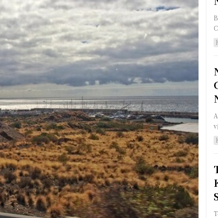
B
C
A
vị
T