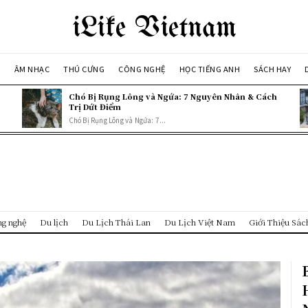
iLike Vietnam
A
ÂM NHẠC
THÚ CƯNG
CÔNG NGHỆ
HỌC TIẾNG ANH
SÁCH HAY
Chó Bị Rụng Lông và Ngứa: 7 Nguyên Nhân & Cách
Trị Dứt Điểm
Chó Bị Rụng Lông và Ngứa: 7...
g nghệ
Du lịch
Du Lịch Thái Lan
Du Lịch Việt Nam
Giới Thiệu Sác