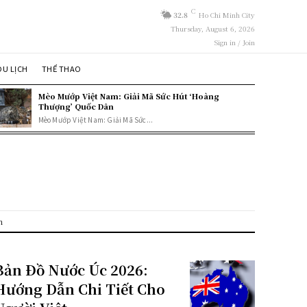
C
32.8
Ho Chi Minh City
Thursday, August 6, 2026
Sign in / Join
DU LỊCH
THỂ THAO
Mèo Mướp Việt Nam: Giải Mã Sức Hút ‘Hoàng
Thượng’ Quốc Dân
Mèo Mướp Việt Nam: Giải Mã Sức...
h
Bản Đồ Nước Úc 2026:
Hướng Dẫn Chi Tiết Cho