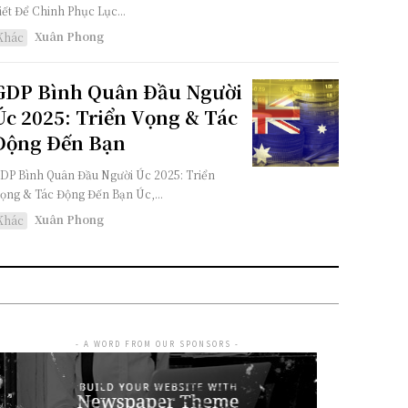
iết Để Chinh Phục Lục...
Xuân Phong
Khác
GDP Bình Quân Đầu Người
Úc 2025: Triển Vọng & Tác
Động Đến Bạn
DP Bình Quân Đầu Người Úc 2025: Triển
ọng & Tác Động Đến Bạn Úc,...
Xuân Phong
Khác
- A WORD FROM OUR SPONSORS -