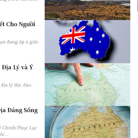
ết Cho Người
ạn đang ấp ủ giấc
 Địa Lý và Ý
 địa lý độc đáo,
ịa Đáng Sống
ể Chinh Phục Lục
c...