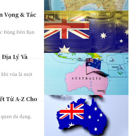
n Vọng & Tác
ác Động Đến Bạn
 Địa Lý Và
t khi vừa là một
ết Từ A-Z Cho
h quan đa dạng,