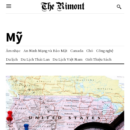
Mỹ
Âm nhạc
An Ninh Mạng và Bảo Mật
Canada
Chó
Công nghệ
Du lịch
Du Lịch Thái Lan
Du Lịch Việt Nam
Giới Thiệu Sách