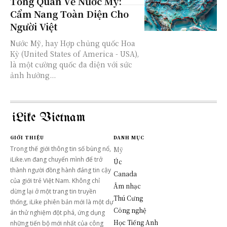
Tổng Quan Về Nước Mỹ:
Cẩm Nang Toàn Diện Cho
Người Việt
Nước Mỹ, hay Hợp chủng quốc Hoa
Kỳ (United States of America - USA),
là một cường quốc đa diện với sức
ảnh hưởng...
iLike Vietnam
GIỚI THIỆU
DANH MỤC
Trong thế giới thông tin số bùng nổ,
Mỹ
iLike.vn đang chuyển mình để trở
Úc
thành người đồng hành đáng tin cậy
Canada
của giới trẻ Việt Nam. Không chỉ
Âm nhạc
dừng lại ở một trang tin truyền
Thú Cưng
thống, iLike phiên bản mới là một dự
Công nghệ
án thử nghiệm đột phá, ứng dụng
Học Tiếng Anh
những tiến bộ mới nhất của công