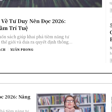
t
 Về Tư Duy Nên Đọc 2026:
ầm Trí Tuệ
ốn sách giúp khai phá tiềm năng tư
thế giới và đưa ra quyết định thông...
N
ÁCH
XUÂN PHONG
h
ọc 2026: Nâng
há tiềm năng tư