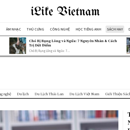
iLike Vietnam
A
ÂM NHẠC
THÚ CƯNG
CÔNG NGHỆ
HỌC TIẾNG ANH
SÁCH HAY
Chó Bị Rụng Lông và Ngứa: 7 Nguyên Nhân & Cách
Trị Dứt Điểm
Chó Bị Rụng Lông và Ngứa: 7...
g nghệ
Du lịch
Du Lịch Thái Lan
Du Lịch Việt Nam
Giới Thiệu Sác