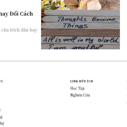
hay Đổi Cách
câu trích dẫn hay
ỤC
LINK HỮU ÍCH
Học Tập
Nghiên Cứu
c
ng
ghệ