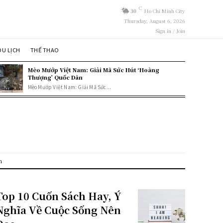
C
30
Ho Chi Minh City
Thursday, August 6, 2026
Sign in / Join
DU LỊCH
THỂ THAO
Mèo Mướp Việt Nam: Giải Mã Sức Hút ‘Hoàng
Thượng’ Quốc Dân
Mèo Mướp Việt Nam: Giải Mã Sức...
h
Top 10 Cuốn Sách Hay, Ý
Nghĩa Về Cuộc Sống Nên