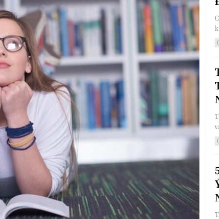
C
k
T
v
T