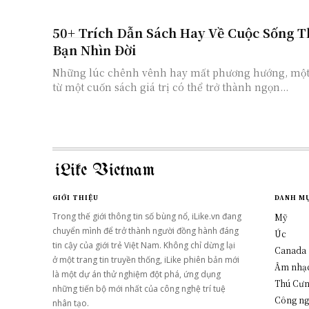
50+ Trích Dẫn Sách Hay Về Cuộc Sống T
Bạn Nhìn Đời
Những lúc chênh vênh hay mất phương hướng, một 
từ một cuốn sách giá trị có thể trở thành ngọn...
iLike Vietnam
GIỚI THIỆU
DANH M
Trong thế giới thông tin số bùng nổ, iLike.vn đang
Mỹ
chuyển mình để trở thành người đồng hành đáng
Úc
tin cậy của giới trẻ Việt Nam. Không chỉ dừng lại
Canada
ở một trang tin truyền thống, iLike phiên bản mới
Âm nhạ
là một dự án thử nghiệm đột phá, ứng dụng
Thú Cư
những tiến bộ mới nhất của công nghệ trí tuệ
Công n
nhân tạo.