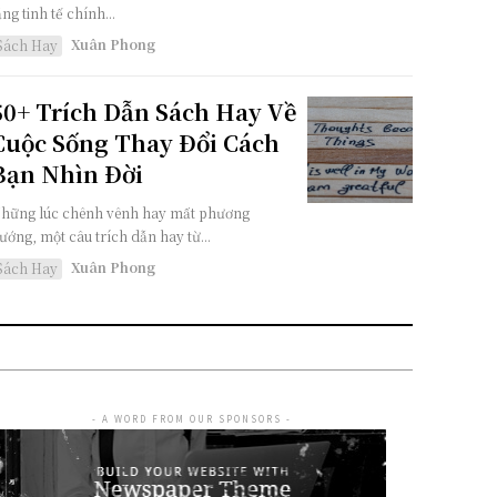
ặng tinh tế chính...
Xuân Phong
Sách Hay
50+ Trích Dẫn Sách Hay Về
Cuộc Sống Thay Đổi Cách
Bạn Nhìn Đời
hững lúc chênh vênh hay mất phương
ướng, một câu trích dẫn hay từ...
Xuân Phong
Sách Hay
- A WORD FROM OUR SPONSORS -