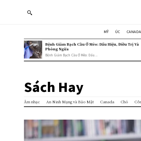
MỸ
ÚC
CANAD
Bệnh Giảm Bạch Cầu Ở Mèo: Dấu Hiệu, Điều Trị Và
Phòng Ngừa
Bệnh Giảm Bạch Cầu Ở Mèo: Dấu...
Sách Hay
Âm nhạc
An Ninh Mạng và Bảo Mật
Canada
Chó
Côn