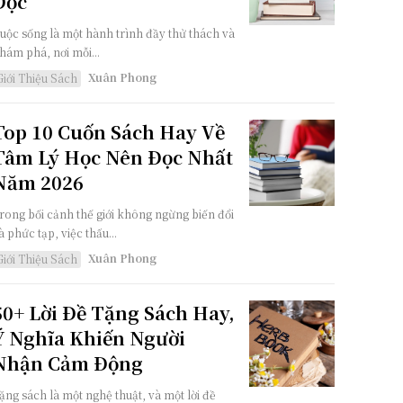
Đọc
uộc sống là một hành trình đầy thử thách và
hám phá, nơi mỗi...
Xuân Phong
Giới Thiệu Sách
Top 10 Cuốn Sách Hay Về
Tâm Lý Học Nên Đọc Nhất
Năm 2026
rong bối cảnh thế giới không ngừng biến đổi
à phức tạp, việc thấu...
Xuân Phong
Giới Thiệu Sách
50+ Lời Đề Tặng Sách Hay,
Ý Nghĩa Khiến Người
Nhận Cảm Động
ặng sách là một nghệ thuật, và một lời đề