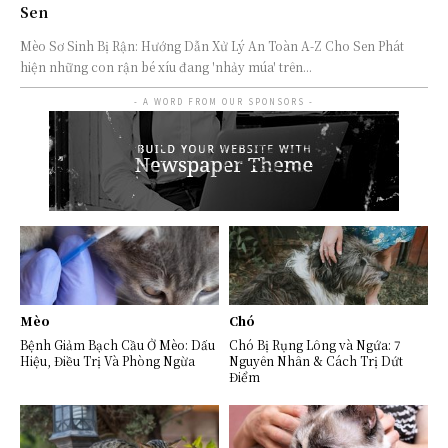
Sen
Mèo Sơ Sinh Bị Rận: Hướng Dẫn Xử Lý An Toàn A-Z Cho Sen Phát
hiện những con rận bé xíu đang 'nhảy múa' trên...
- A WORD FROM OUR SPONSORS -
Mèo
Chó
Bệnh Giảm Bạch Cầu Ở Mèo: Dấu
Chó Bị Rụng Lông và Ngứa: 7
Hiệu, Điều Trị Và Phòng Ngừa
Nguyên Nhân & Cách Trị Dứt
Điểm