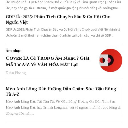
Úc Thuộc Châu Lục Nào? Khám Phá Vị Trí Địa Lý và Tầm Quan Trọng Toàn Cầu
Úc, hay còn gọi là Australia, là một quốc gia rộng lớn nổi tiếng với những bãi...
GDP Úc 2025: Phân Tích Chuyên Sâu & Cơ Hội Cho
Người Việt
GDP Úc 2025: Phân Tích Chuyên Sâu và Cơ Hội Vàng Cho Người Việt Nền kinh tế
Úc luôn là một thỏi nam châm thu hút nhân tài toàn cầu, và chỉ số GDP...
Âm nhạc
Cover Là Gì Trong Âm Nhạc? Giải
Mã Từ A-Z Về Văn Hóa Hát Lại
Xuân Phong
Mèo Anh Lông Dài: Hướng Dẫn Chăm Sóc ‘Gấu Bông’
Từ A-Z
Mèo Anh Lông Dài: Tất Tần Tật Về 'Gấu Bông' Hoàng Gia Đốn Tim Sen
Mèo Anh Lông Dài, hay British Longhair, với vẻ ngoài như một cục bông di
động và đôi mắt...