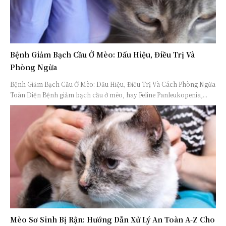
Bệnh Giảm Bạch Cầu Ở Mèo: Dấu Hiệu, Điều Trị Và
Phòng Ngừa
Bệnh Giảm Bạch Cầu Ở Mèo: Dấu Hiệu, Điều Trị Và Cách Phòng Ngừa
Toàn Diện Bệnh giảm bạch cầu ở mèo, hay Feline Panleukopenia,...
Mèo Sơ Sinh Bị Rận: Hướng Dẫn Xử Lý An Toàn A-Z Cho