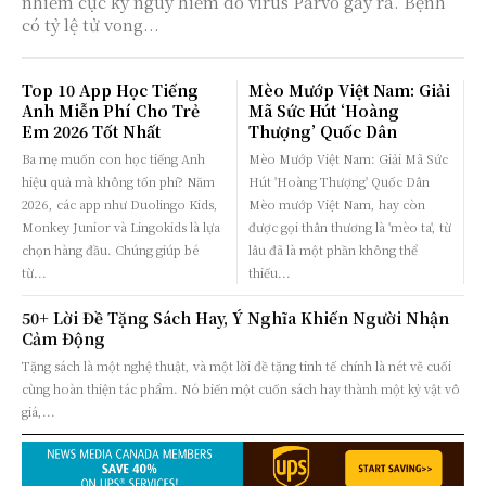
nhiễm cực kỳ nguy hiểm do virus Parvo gây ra. Bệnh
có tỷ lệ tử vong...
Top 10 App Học Tiếng
Mèo Mướp Việt Nam: Giải
Anh Miễn Phí Cho Trẻ
Mã Sức Hút ‘Hoàng
Em 2026 Tốt Nhất
Thượng’ Quốc Dân
Ba mẹ muốn con học tiếng Anh
Mèo Mướp Việt Nam: Giải Mã Sức
hiệu quả mà không tốn phí? Năm
Hút 'Hoàng Thượng' Quốc Dân
2026, các app như Duolingo Kids,
Mèo mướp Việt Nam, hay còn
Monkey Junior và Lingokids là lựa
được gọi thân thương là 'mèo ta', từ
chọn hàng đầu. Chúng giúp bé
lâu đã là một phần không thể
từ...
thiếu...
50+ Lời Đề Tặng Sách Hay, Ý Nghĩa Khiến Người Nhận
Cảm Động
Tặng sách là một nghệ thuật, và một lời đề tặng tinh tế chính là nét vẽ cuối
cùng hoàn thiện tác phẩm. Nó biến một cuốn sách hay thành một kỷ vật vô
giá,...