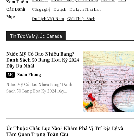
Xem Thêm
Các Danh
Công nghệ
Du lịch
Du Lịch Thái Lan
Mục
Du Lịch Việt Nam
Giới Thiệu Sách
Tin Tức Về Mỹ, Úc, Canada
Nước Mỹ Có Bao Nhiêu Bang?
Danh Sách 50 Bang Hoa Kỳ 2024
Đầy Đủ Nhất
Xuân Phong
Mỹ
Nước Mỹ Có Bao Nhiêu Bang? Danh
Sách 50 Bang Hoa Kỳ 2024 Đầy...
Úc Thuộc Châu Lục Nào? Khám Phá Vị Trí Địa Lý và
Tầm Quan Trọng Toàn Cầu