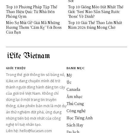
Sốt”
Top 10 Phương Pháp Tập Thể
Top 10 Giống Mèo Đắt Nhất Thế
Thao Hiệu Quả: Từ Nhà Đến
Giới: ‘Sen’ Nào Sẵn Sàng Rước
Phòng Gym
‘Boss’ Về Dinh?
Mèo Sợ Mùi Gì? Giải Mã Những
Top 10 Giải Thể Thao Lớn Nhất
Hương Thơm ‘Cấm Kỵ’ Với Boss
Năm 2026 Đáng Mong Chờ
Của Bạn
iLike Vietnam
GIỚI THIỆU
DANH MỤC
Trong thế giới thông tin số bùng nổ,
Mỹ
iLike.vn đang chuyển mình để trở
Úc
thành người đồng hành đáng tin cậy
Canada
của giới trẻ Việt Nam. Không chỉ
Âm nhạc
dừng lại ở một trang tin truyền
Thú Cưng
thống, iLike phiên bản mới là một dự
Công nghệ
án thử nghiệm đột phá, ứng dụng
Học Tiếng Anh
những tiến bộ mới nhất của công
nghệ trí tuệ nhân tạo.
Sách Hay
Liên hệ: hello@lucasvn.com
Du lịch