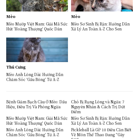
Mèo
Mèo
Mèo Mướp Việt Nam: Giải Mã Sức
Mèo Sơ Sinh Bị Rận: Hướng Dẫn
Hút ‘Hoàng Thượng’ Quốc Dân
Xử Lý An Toàn A-Z Cho Sen
Thú Cưng
Mèo Anh Lông Dài: Hướng Dẫn
Chăm Sóc ‘Gấu Bông’ Từ A-Z
Bệnh Giảm Bạch Cầu Ở Mèo: Dấu
Chó Bị Rụng Lông và Ngứa: 7
Hiệu, Điều Trị Và Phòng Ngừa
Nguyên Nhân & Cách Trị Dứt
Điểm
Mèo Mướp Việt Nam: Giải Mã Sức
Mèo Sơ Sinh Bị Rận: Hướng Dẫn
Hút ‘Hoàng Thượng’ Quốc Dân
Xử Lý An Toàn A-Z Cho Sen
Mèo Anh Lông Dài: Hướng Dẫn
Pickleball Là Gì? 10 Điều Cần Biết
Chăm Sóc ‘Gấu Bông’ Từ A-Z
Về Môn Thể Thao Đang “Gây