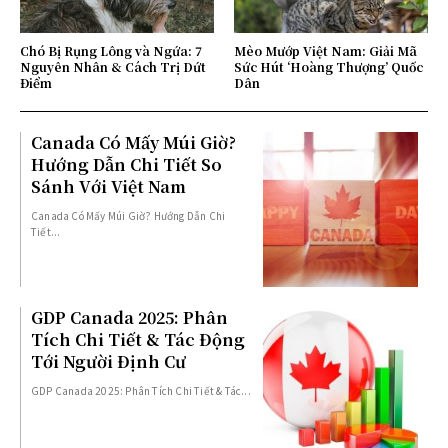
Chó Bị Rụng Lông và Ngứa: 7
Mèo Mướp Việt Nam: Giải Mã
Nguyên Nhân & Cách Trị Dứt
Sức Hút ‘Hoàng Thượng’ Quốc
Điểm
Dân
Canada Có Mấy Múi Giờ?
Hướng Dẫn Chi Tiết So
Sánh Với Việt Nam
Canada Có Mấy Múi Giờ? Hướng Dẫn Chi
Tiết...
GDP Canada 2025: Phân
Tích Chi Tiết & Tác Động
Tới Người Định Cư
GDP Canada 2025: Phân Tích Chi Tiết & Tác...