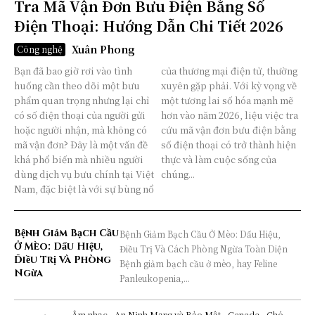
Tra Mã Vận Đơn Bưu Điện Bằng Số
Điện Thoại: Hướng Dẫn Chi Tiết 2026
Xuân Phong
Công nghệ
Bạn đã bao giờ rơi vào tình
của thương mại điện tử, thường
huống cần theo dõi một bưu
xuyên gặp phải. Với kỳ vọng về
phẩm quan trọng nhưng lại chỉ
một tương lai số hóa mạnh mẽ
có số điện thoại của người gửi
hơn vào năm 2026, liệu việc tra
hoặc người nhận, mà không có
cứu mã vận đơn bưu điện bằng
mã vận đơn? Đây là một vấn đề
số điện thoại có trở thành hiện
khá phổ biến mà nhiều người
thực và làm cuộc sống của
dùng dịch vụ bưu chính tại Việt
chúng...
Nam, đặc biệt là với sự bùng nổ
Bệnh Giảm Bạch Cầu
Bệnh Giảm Bạch Cầu Ở Mèo: Dấu Hiệu,
Ở Mèo: Dấu Hiệu,
Điều Trị Và Cách Phòng Ngừa Toàn Diện
Điều Trị Và Phòng
Bệnh giảm bạch cầu ở mèo, hay Feline
Ngừa
Panleukopenia,...
Âm nhạc
An Ninh Mạng và Bảo Mật
Canada
Chó